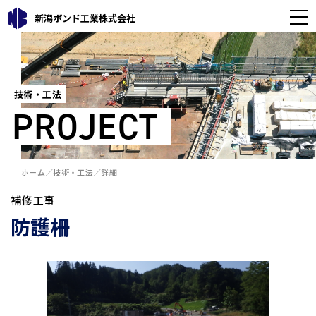
新潟ボンド工業株式会社
技術・工法
PROJECT
ホーム
技術・工法
詳細
補修工事
防護柵