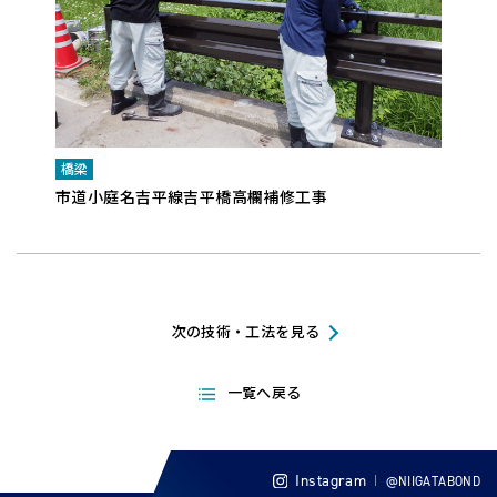
橋梁
橋梁
市道小庭名吉平線吉平橋高欄補修工事
新川
次の技術・工法を見る
一覧へ戻る
Instagram
@NIIGATABOND