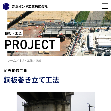
新潟ボンド工業株式会社
技術・工法
PROJECT
ホーム
技術・工法
詳細
耐震補強工事
鋼板巻き立て工法