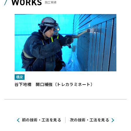
WORKS
施工実績
橋梁
橋梁
谷下地橋 開口補強（トレカラミネート）
下五
前の技術・工法を見る
次の技術・工法を見る