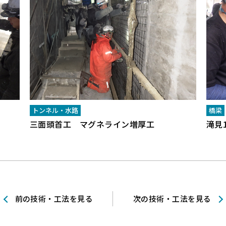
トンネル・水路
橋梁
三面頭首工 マグネライン増厚工
滝見
前の技術・工法を見る
次の技術・工法を見る