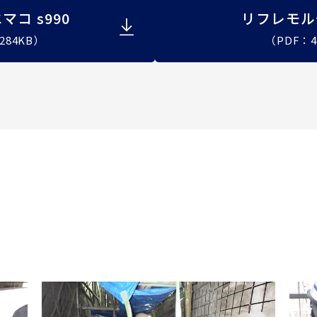
コ s990
リフレモル
284KB）
（PDF：4