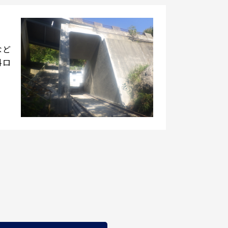
など
料ロ