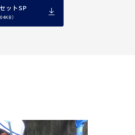
セットSP
04KB）