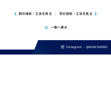
前の技術・工法を見る
次の技術・工法を見る
一覧へ戻る
Instagram
@NIIGATABOND
新潟ボンド工業株式会社
〒959-0418 新潟県新潟市西蒲区升岡433番地
TEL. 0256-88-7791 FAX. 0256-88-7091
© 2013-2023 NIIGATA BOND KOUGYOU inc.