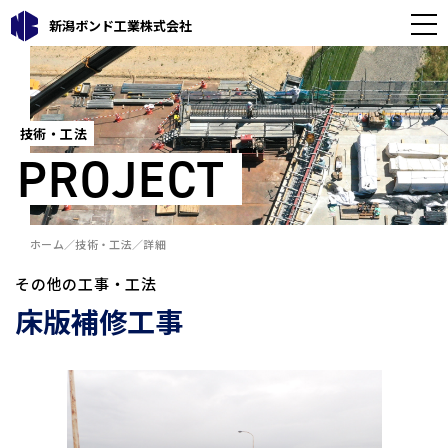
新潟ボンド工業株式会社
技術・工法
PROJECT
ホーム
技術・工法
詳細
その他の工事・工法
床版補修工事