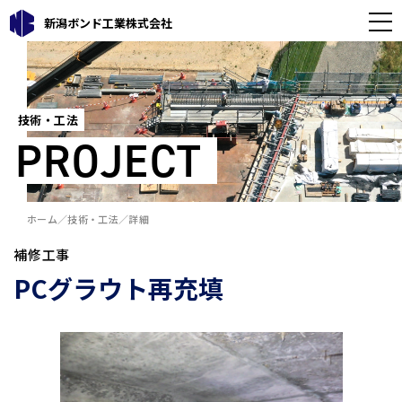
新潟ボンド工業株式会社
技術・工法
PROJECT
ホーム
技術・工法
詳細
補修工事
PCグラウト再充填