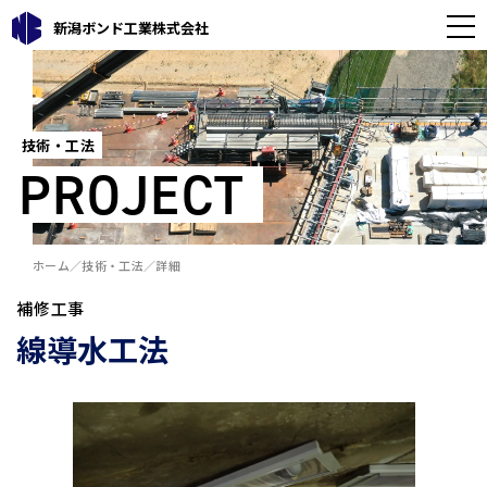
新潟ボンド工業株式会社
技術・工法
PROJECT
ホーム
技術・工法
詳細
補修工事
線導水工法