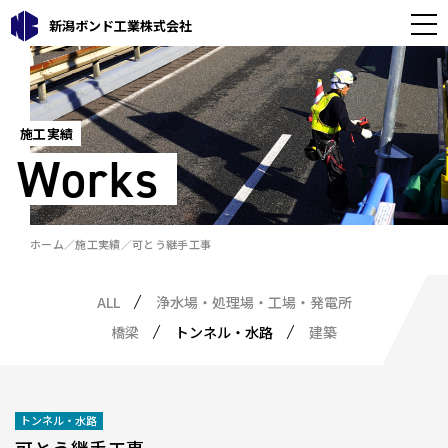
新潟ボンド工業株式会社
施工実績
Works
ホーム
施工実績
可とう継手工事
ALL
浄水場・処理場・工場・発電所
橋梁
トンネル・水路
建築
トンネル・水路